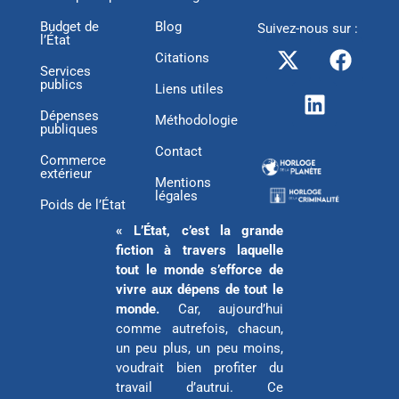
Budget de
Blog
Suivez-nous sur :
l’État
X
L
F
Citations
-
i
a
Services
publics
t
n
c
Liens utiles
w
k
e
Dépenses
Méthodologie
publiques
i
e
b
Contact
t
d
o
Commerce
extérieur
t
i
o
Mentions
légales
e
n
k
Poids de l’État
r
« L’État, c’est la grande
fiction à travers laquelle
tout le monde s’efforce de
vivre aux dépens de tout le
monde.
Car, aujourd’hui
comme autrefois, chacun,
un peu plus, un peu moins,
voudrait bien profiter du
travail d’autrui. Ce