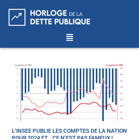
Aller
au
contenu
Menu
L’INSEE PUBLIE LES COMPTES DE LA NATION
POUR 2024 ET… CE N’EST PAS FAMEUX !