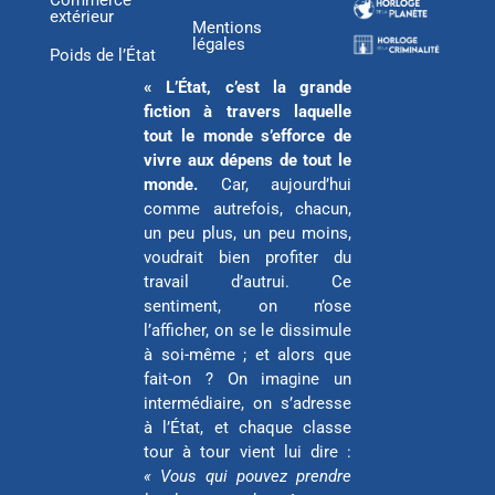
Commerce
extérieur
t
i
o
Mentions
légales
e
n
k
Poids de l’État
r
« L’État, c’est la grande
fiction à travers laquelle
tout le monde s’efforce de
vivre aux dépens de tout le
monde.
Car, aujourd’hui
comme autrefois, chacun,
un peu plus, un peu moins,
voudrait bien profiter du
travail d’autrui. Ce
sentiment, on n’ose
l’afficher, on se le dissimule
à soi-même ; et alors que
fait-on ? On imagine un
intermédiaire, on s’adresse
à l’État, et chaque classe
tour à tour vient lui dire :
« Vous qui pouvez prendre