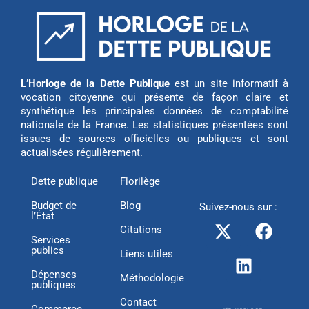
L’Horloge de la Dette Publique
est un site informatif à
vocation citoyenne qui présente de façon claire et
synthétique les principales données de comptabilité
nationale de la France. Les statistiques présentées sont
issues de sources officielles ou publiques et sont
actualisées régulièrement.
Dette publique
Florilège
Budget de
Blog
Suivez-nous sur :
l’État
X
L
F
Citations
-
i
a
Services
publics
t
n
c
Liens utiles
w
k
e
Dépenses
Méthodologie
publiques
i
e
b
Contact
t
d
o