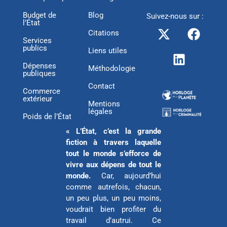
Budget de
Blog
Suivez-nous sur :
l’État
X
L
F
Citations
-
i
a
Services
publics
t
n
c
Liens utiles
w
k
e
Dépenses
Méthodologie
publiques
i
e
b
Contact
t
d
o
Commerce
extérieur
t
i
o
Mentions
légales
e
n
k
Poids de l’État
r
« L’État, c’est la grande
fiction à travers laquelle
tout le monde s’efforce de
vivre aux dépens de tout le
monde.
Car, aujourd’hui
comme autrefois, chacun,
un peu plus, un peu moins,
voudrait bien profiter du
travail d’autrui. Ce