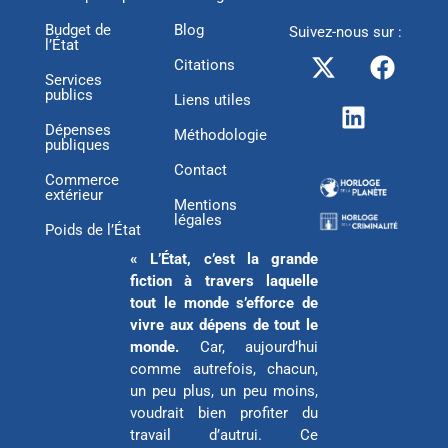
Budget de
Blog
Suivez-nous sur :
l’État
X
L
F
Citations
-
i
a
Services
publics
t
n
c
Liens utiles
w
k
e
Dépenses
Méthodologie
publiques
i
e
b
Contact
t
d
o
Commerce
extérieur
t
i
o
Mentions
légales
e
n
k
Poids de l’État
r
« L’État, c’est la grande
fiction à travers laquelle
tout le monde s’efforce de
vivre aux dépens de tout le
monde.
Car, aujourd’hui
comme autrefois, chacun,
un peu plus, un peu moins,
voudrait bien profiter du
travail d’autrui. Ce