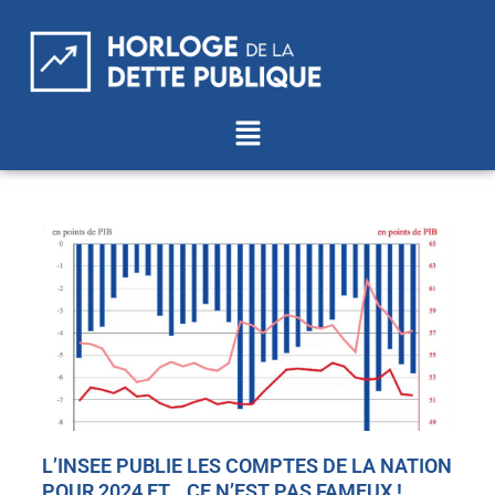
Aller
au
contenu
Menu
L’INSEE PUBLIE LES COMPTES DE LA NATION
POUR 2024 ET… CE N’EST PAS FAMEUX !