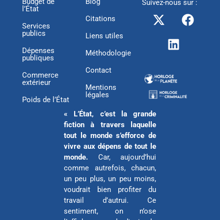
Budget de
Blog
Suivez-nous sur :
l’État
X
L
F
Citations
-
i
a
Services
publics
t
n
c
Liens utiles
w
k
e
Dépenses
Méthodologie
publiques
i
e
b
Contact
t
d
o
Commerce
extérieur
t
i
o
Mentions
légales
e
n
k
Poids de l’État
r
« L’État, c’est la grande
fiction à travers laquelle
tout le monde s’efforce de
vivre aux dépens de tout le
monde.
Car, aujourd’hui
comme autrefois, chacun,
un peu plus, un peu moins,
voudrait bien profiter du
travail d’autrui. Ce
sentiment, on n’ose