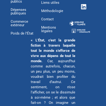
publics
t
n
c
Liens utiles
w
k
e
Dépenses
Méthodologie
publiques
i
e
b
Contact
t
d
o
Commerce
extérieur
t
i
o
Mentions
légales
e
n
k
Poids de l’État
r
« L’État, c’est la grande
fiction à travers laquelle
tout le monde s’efforce de
vivre aux dépens de tout le
monde.
Car, aujourd’hui
comme autrefois, chacun,
un peu plus, un peu moins,
voudrait bien profiter du
travail d’autrui. Ce
sentiment, on n’ose
l’afficher, on se le dissimule
à soi-même ; et alors que
fait-on ? On imagine un