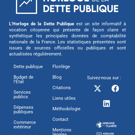
L’Horloge de la Dette Publique
est un site informatif à
vocation citoyenne qui présente de façon claire et
synthétique les principales données de comptabilité
nationale de la France. Les statistiques présentées sont
issues de sources officielles ou publiques et sont
actualisées régulièrement.
Dette publique
Florilège
Budget de
Blog
Suivez-nous sur :
l’État
X
L
F
Citations
-
i
a
Services
publics
t
n
c
Liens utiles
w
k
e
Dépenses
Méthodologie
publiques
i
e
b
Contact
t
d
o
Commerce
extérieur
t
i
o
Mentions
légales