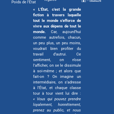
e
n
k
Poids de l’État
r
« L’État, c’est la grande
fiction à travers laquelle
tout le monde s’efforce de
vivre aux dépens de tout le
monde.
Car, aujourd’hui
comme autrefois, chacun,
un peu plus, un peu moins,
voudrait bien profiter du
travail d’autrui. Ce
sentiment, on n’ose
l’afficher, on se le dissimule
à soi-même ; et alors que
fait-on ? On imagine un
intermédiaire, on s’adresse
à l’État, et chaque classe
tour à tour vient lui dire :
« Vous qui pouvez prendre
loyalement, honnêtement,
prenez au public, et nous