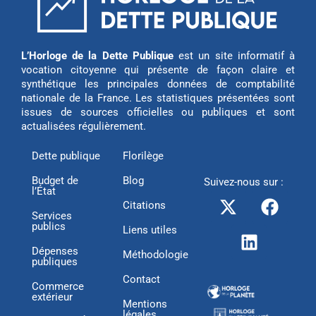
L’Horloge de la Dette Publique
est un site informatif à
vocation citoyenne qui présente de façon claire et
synthétique les principales données de comptabilité
nationale de la France. Les statistiques présentées sont
issues de sources officielles ou publiques et sont
actualisées régulièrement.
Dette publique
Florilège
Budget de
Blog
Suivez-nous sur :
l’État
X
L
F
Citations
-
i
a
Services
publics
t
n
c
Liens utiles
w
k
e
Dépenses
Méthodologie
publiques
i
e
b
Contact
t
d
o
Commerce
extérieur
t
i
o
Mentions
légales