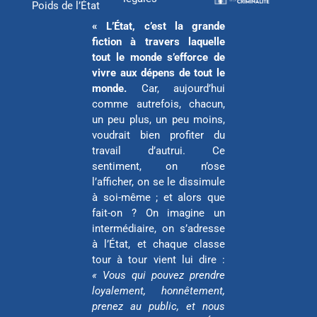
e
n
k
Poids de l’État
r
« L’État, c’est la grande
fiction à travers laquelle
tout le monde s’efforce de
vivre aux dépens de tout le
monde.
Car, aujourd’hui
comme autrefois, chacun,
un peu plus, un peu moins,
voudrait bien profiter du
travail d’autrui. Ce
sentiment, on n’ose
l’afficher, on se le dissimule
à soi-même ; et alors que
fait-on ? On imagine un
intermédiaire, on s’adresse
à l’État, et chaque classe
tour à tour vient lui dire :
« Vous qui pouvez prendre
loyalement, honnêtement,
prenez au public, et nous