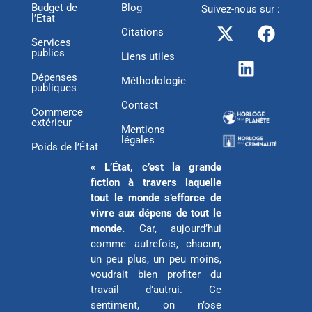
Budget de
Blog
Suivez-nous sur :
l’État
X
L
F
Citations
-
i
a
Services
publics
t
n
c
Liens utiles
w
k
e
Dépenses
Méthodologie
publiques
i
e
b
Contact
t
d
o
Commerce
extérieur
t
i
o
Mentions
légales
e
n
k
Poids de l’État
r
« L’État, c’est la grande
fiction à travers laquelle
tout le monde s’efforce de
vivre aux dépens de tout le
monde.
Car, aujourd’hui
comme autrefois, chacun,
un peu plus, un peu moins,
voudrait bien profiter du
travail d’autrui. Ce
sentiment, on n’ose