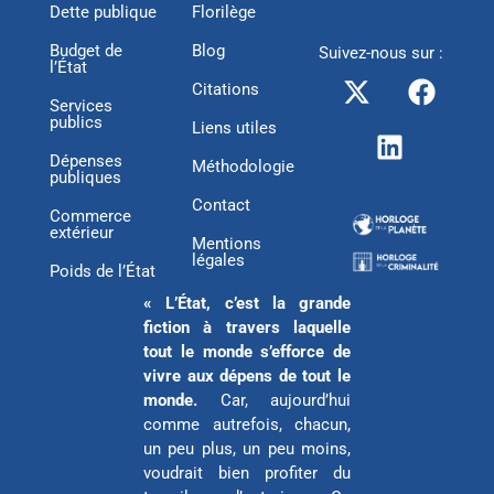
Dette publique
Florilège
Budget de
Blog
Suivez-nous sur :
l’État
X
L
F
Citations
-
i
a
Services
publics
t
n
c
Liens utiles
w
k
e
Dépenses
Méthodologie
publiques
i
e
b
Contact
t
d
o
Commerce
extérieur
t
i
o
Mentions
légales
e
n
k
Poids de l’État
r
« L’État, c’est la grande
fiction à travers laquelle
tout le monde s’efforce de
vivre aux dépens de tout le
monde.
Car, aujourd’hui
comme autrefois, chacun,
un peu plus, un peu moins,
voudrait bien profiter du