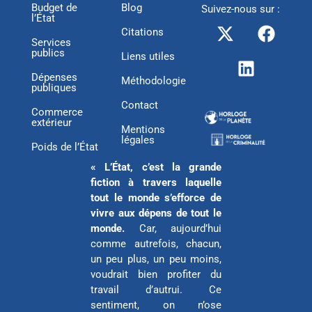
Budget de
Blog
Suivez-nous sur :
l’État
X
L
F
Citations
-
i
a
Services
publics
t
n
c
Liens utiles
w
k
e
Dépenses
Méthodologie
publiques
i
e
b
Contact
t
d
o
Commerce
extérieur
t
i
o
Mentions
légales
e
n
k
Poids de l’État
r
« L’État, c’est la grande
fiction à travers laquelle
tout le monde s’efforce de
vivre aux dépens de tout le
monde.
Car, aujourd’hui
comme autrefois, chacun,
un peu plus, un peu moins,
voudrait bien profiter du
travail d’autrui. Ce
sentiment, on n’ose