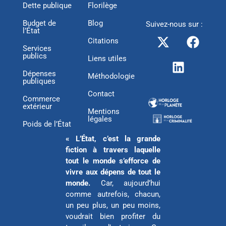
Dette publique
Florilège
Budget de
Blog
Suivez-nous sur :
l’État
X
L
F
Citations
-
i
a
Services
publics
t
n
c
Liens utiles
w
k
e
Dépenses
Méthodologie
publiques
i
e
b
Contact
t
d
o
Commerce
extérieur
t
i
o
Mentions
légales
e
n
k
Poids de l’État
r
« L’État, c’est la grande
fiction à travers laquelle
tout le monde s’efforce de
vivre aux dépens de tout le
monde.
Car, aujourd’hui
comme autrefois, chacun,
un peu plus, un peu moins,
voudrait bien profiter du