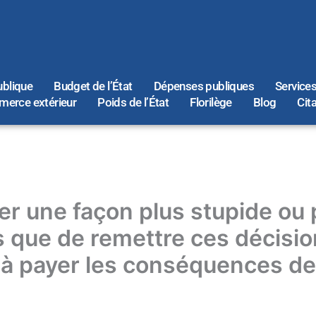
ublique
Budget de l’État
Dépenses publiques
Services
erce extérieur
Poids de l’État
Florilège
Blog
Cit
giner une façon plus stupide o
 que de remettre ces décisio
s à payer les conséquences d