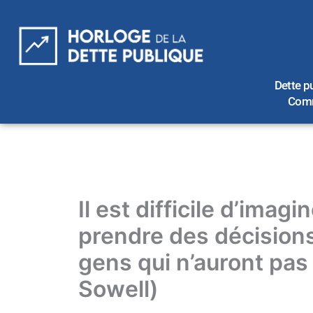
Aller
au
contenu
Dette p
Comm
Il est difficile d’ima
prendre des décisions
gens qui n’auront pa
Sowell)